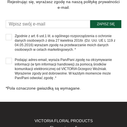
Rejestrując się, wyrażasz zgodę na naszą politykę prywatności
e-mail.
ZAPISZ SIĘ
Zgodnie z art. 6 ust.1 lit. a ogólnego rozporządzenia o ochronie
danych osobowych z dnia 27 kwietnia 2016r. (Dz. Urz. UE L 119 z
04.05.2016) wyrażam zgodę na przetwarzanie moich danych
osobowych w celach marketingowych. *
Podając adres-email, wyraża Pan/Pani zgodę na otrzymywanie
informacji (w tym informacji handlowej) za pomocą środków
komunikacji elektronicznej od VICTORIA Grzegorz Woźniak.
Wyrażenie zgody jest dobrowolne. W każdym momencie może
Pan/Pani odwołać zgodę .*
*Pola oznaczone gwiazdką są wymagane.
VICTORIA FLORAL PRODUCTS