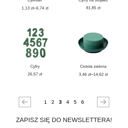
Cylinder
Cyfry na stojaku
–
91,85
zł
1,13
zł
6,74
zł
Cyfry
Ciotola zielona
26,57
zł
–
3,46
zł
14,62
zł
1
2
3
4
5
6
ZAPISZ SIĘ DO NEWSLETTERA!