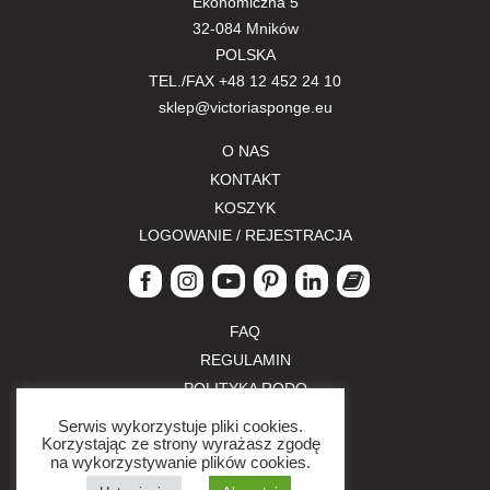
Ekonomiczna 5
32-084 Mników
POLSKA
TEL./FAX
+48 12 452 24 10
sklep@victoriasponge.eu
O NAS
KONTAKT
KOSZYK
LOGOWANIE / REJESTRACJA
FAQ
REGULAMIN
POLITYKA RODO
POLITYKA PRYWATNOŚCI
Serwis wykorzystuje pliki cookies.
Korzystając ze strony wyrażasz zgodę
ZWROTY I REKLAMACJE
na wykorzystywanie plików cookies.
FORMY PŁATNOŚCI