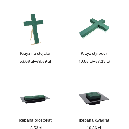
Krzyż na stojaku
Krzyż styrodur
–
–
53,08
zł
79,59
zł
40,85
zł
57,13
zł
Ikebana prostokąt
Ikebana kwadrat
15,53
zł
10,36
zł