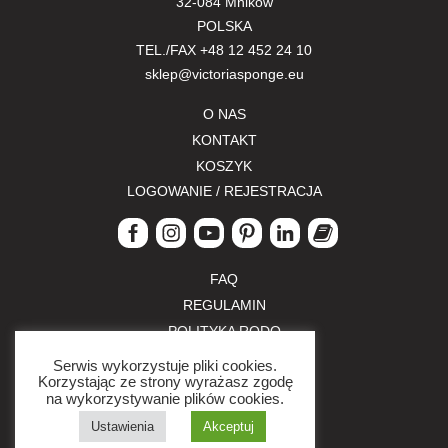
32-084 Mników
POLSKA
TEL./FAX
+48 12 452 24 10
sklep@victoriasponge.eu
O NAS
KONTAKT
KOSZYK
LOGOWANIE / REJESTRACJA
FAQ
REGULAMIN
POLITYKA RODO
POLITYKA PRYWATNOŚCI
Serwis wykorzystuje pliki cookies.
Korzystając ze strony wyrażasz zgodę
ZWROTY I REKLAMACJE
na wykorzystywanie plików cookies.
FORMY PŁATNOŚCI
Ustawienia
Akceptuj