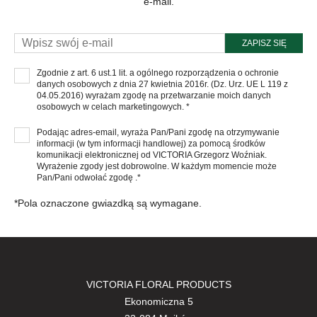
e-mail.
ZAPISZ SIĘ
Zgodnie z art. 6 ust.1 lit. a ogólnego rozporządzenia o ochronie
danych osobowych z dnia 27 kwietnia 2016r. (Dz. Urz. UE L 119 z
04.05.2016) wyrażam zgodę na przetwarzanie moich danych
osobowych w celach marketingowych. *
Podając adres-email, wyraża Pan/Pani zgodę na otrzymywanie
informacji (w tym informacji handlowej) za pomocą środków
komunikacji elektronicznej od VICTORIA Grzegorz Woźniak.
Wyrażenie zgody jest dobrowolne. W każdym momencie może
Pan/Pani odwołać zgodę .*
*Pola oznaczone gwiazdką są wymagane.
VICTORIA FLORAL PRODUCTS
Ekonomiczna 5