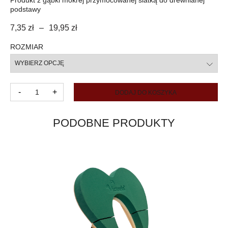
Produkt z gąbki mokrej przymocowanej siatką do drewnianej
podstawy
7,35
zł
–
19,95
zł
ROZMIAR
ilość
-
+
DODAJ DO KOSZYKA
Table
deco
ECO
PODOBNE PRODUKTY