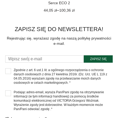
Serce ECO 2
–
44,05
zł
100,36
zł
ZAPISZ SIĘ DO NEWSLETTERA!
Rejestrując się, wyrażasz zgodę na naszą politykę prywatności
e-mail.
ZAPISZ SIĘ
Zgodnie z art. 6 ust.1 lit. a ogólnego rozporządzenia o ochronie
danych osobowych z dnia 27 kwietnia 2016r. (Dz. Urz. UE L 119 z
04.05.2016) wyrażam zgodę na przetwarzanie moich danych
osobowych w celach marketingowych. *
Podając adres-email, wyraża Pan/Pani zgodę na otrzymywanie
informacji (w tym informacji handlowej) za pomocą środków
komunikacji elektronicznej od VICTORIA Grzegorz Woźniak.
Wyrażenie zgody jest dobrowolne. W każdym momencie może
Pan/Pani odwołać zgodę .*