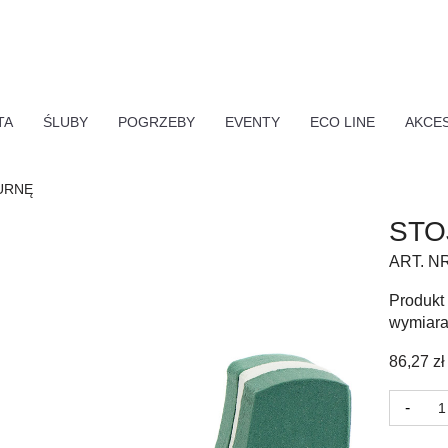
TA
ŚLUBY
POGRZEBY
EVENTY
ECO LINE
AKCE
URNĘ
STO
ART. N
Produkt 
wymiara
86,27
zł
ilo
-
Sto
Po
Ur