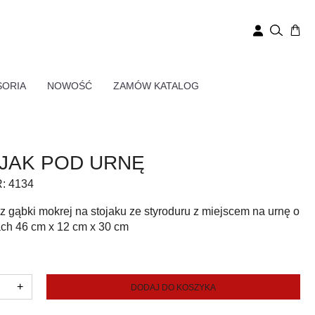
SORIA
NOWOŚĆ
ZAMÓW KATALOG
JAK POD URNĘ
R:
4134
z gąbki mokrej na stojaku ze styroduru z miejscem na urnę o
ch 46 cm x 12 cm x 30 cm
ść
+
DODAJ DO KOSZYKA
jak
d
nę