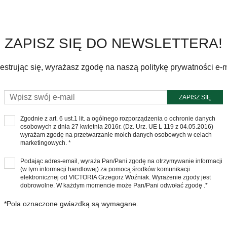
ZAPISZ SIĘ DO NEWSLETTERA!
estrując się, wyrażasz zgodę na naszą politykę prywatności e-m
ZAPISZ SIĘ
Zgodnie z art. 6 ust.1 lit. a ogólnego rozporządzenia o ochronie danych
osobowych z dnia 27 kwietnia 2016r. (Dz. Urz. UE L 119 z 04.05.2016)
wyrażam zgodę na przetwarzanie moich danych osobowych w celach
marketingowych. *
Podając adres-email, wyraża Pan/Pani zgodę na otrzymywanie informacji
(w tym informacji handlowej) za pomocą środków komunikacji
elektronicznej od VICTORIA Grzegorz Woźniak. Wyrażenie zgody jest
dobrowolne. W każdym momencie może Pan/Pani odwołać zgodę .*
*Pola oznaczone gwiazdką są wymagane.