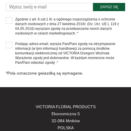
ZAPISZ SIĘ
Zgodnie z art. 6 ust.1 lit. a ogólnego rozporządzenia o ochronie
danych osobowych z dnia 27 kwietnia 2016r. (Dz. Urz. UE L 119 z
04.05.2016) wyrażam zgodę na przetwarzanie moich danych
osobowych w celach marketingowych. *
Podając adres-email, wyraża Pan/Pani zgodę na otrzymywanie
informacji (w tym informacji handlowej) za pomocą środków
komunikacji elektronicznej od VICTORIA Grzegorz Woźniak.
Wyrażenie zgody jest dobrowolne. W każdym momencie może
Pan/Pani odwołać zgodę .*
*Pola oznaczone gwiazdką są wymagane.
VICTORIA FLORAL PRODUCTS
Ekonomiczna 5
32-084 Mników
POLSKA