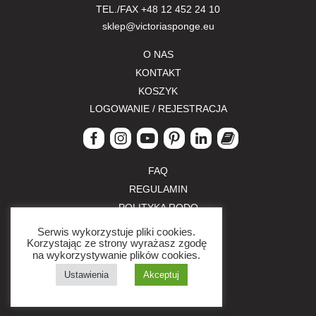
TEL./FAX
+48 12 452 24 10
sklep@victoriasponge.eu
O NAS
KONTAKT
KOSZYK
LOGOWANIE / REJESTRACJA
FAQ
REGULAMIN
POLITYKA RODO
POLITYKA PRYWATNOŚCI
Serwis wykorzystuje pliki cookies.
Korzystając ze strony wyrażasz zgodę
ZWROTY I REKLAMACJE
na wykorzystywanie plików cookies.
FORMY PŁATNOŚCI
Ustawienia
Akceptuj