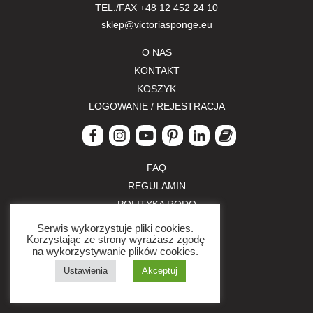
TEL./FAX
+48 12 452 24 10
sklep@victoriasponge.eu
O NAS
KONTAKT
KOSZYK
LOGOWANIE / REJESTRACJA
FAQ
REGULAMIN
POLITYKA RODO
POLITYKA PRYWATNOŚCI
Serwis wykorzystuje pliki cookies.
Korzystając ze strony wyrażasz zgodę
ZWROTY I REKLAMACJE
na wykorzystywanie plików cookies.
FORMY PŁATNOŚCI
Ustawienia
Akceptuj