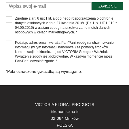
ZAPISZ SIĘ
Zgodnie z art. 6 ust.1 lit. a ogólnego rozporządzenia o ochronie
danych osobowych z dnia 27 kwietnia 2016r. (Dz. Urz. UE L 119 z
04.05.2016) wyrażam zgodę na przetwarzanie moich danych
osobowych w celach marketingowych. *
Podając adres-email, wyraża Pan/Pani zgodę na otrzymywanie
informacji (w tym informacji handlowej) za pomocą środków
komunikacji elektronicznej od VICTORIA Grzegorz Woźniak.
Wyrażenie zgody jest dobrowolne. W każdym momencie może
Pan/Pani odwołać zgodę .*
*Pola oznaczone gwiazdką są wymagane.
VICTORIA FLORAL PRODUCTS
Ekonomiczna 5
32-084 Mników
POLSKA