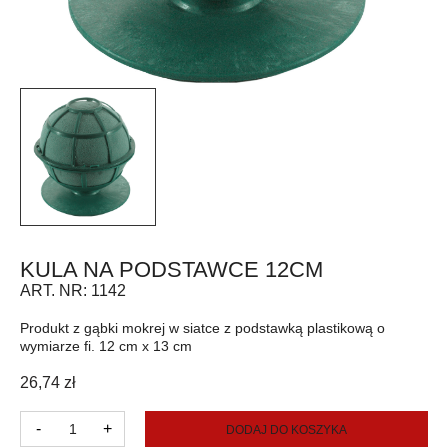
KULA NA PODSTAWCE 12CM
ART. NR:
1142
Produkt z gąbki mokrej w siatce z podstawką plastikową o
wymiarze fi. 12 cm x 13 cm
26,74
zł
ilość
-
+
DODAJ DO KOSZYKA
Kula