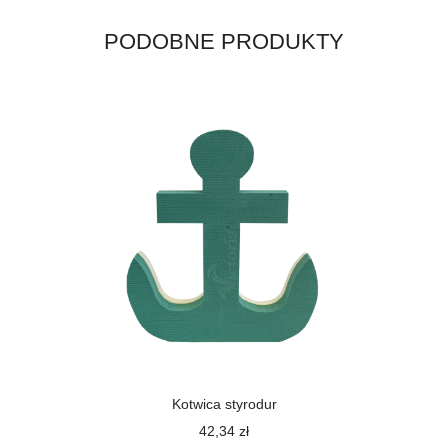
na
podstawce
12cm
PODOBNE PRODUKTY
Kotwica styrodur
42,34
zł