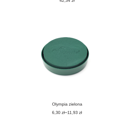
42,34
zł
Olympia zielona
–
6,30
zł
11,93
zł