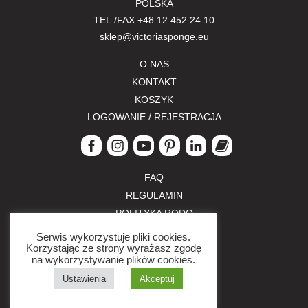
POLSKA
TEL./FAX
+48 12 452 24 10
sklep@victoriasponge.eu
O NAS
KONTAKT
KOSZYK
LOGOWANIE / REJESTRACJA
FAQ
REGULAMIN
POLITYKA RODO
POLITYKA PRYWATNOŚCI
Serwis wykorzystuje pliki cookies.
Korzystając ze strony wyrażasz zgodę
ZWROTY I REKLAMACJE
na wykorzystywanie plików cookies.
FORMY PŁATNOŚCI
Ustawienia
Akceptuj