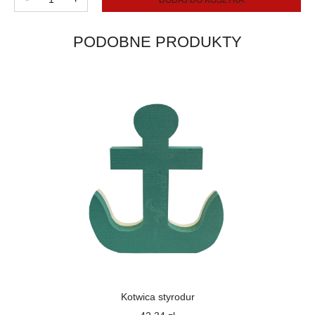
Girlanda
10m
PODOBNE PRODUKTY
Kotwica styrodur