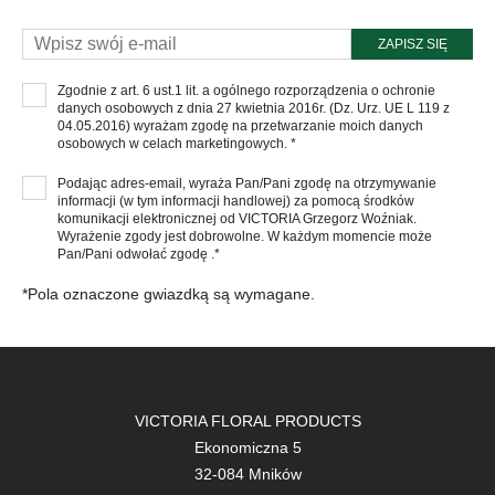
ZAPISZ SIĘ
Zgodnie z art. 6 ust.1 lit. a ogólnego rozporządzenia o ochronie
danych osobowych z dnia 27 kwietnia 2016r. (Dz. Urz. UE L 119 z
04.05.2016) wyrażam zgodę na przetwarzanie moich danych
osobowych w celach marketingowych. *
Podając adres-email, wyraża Pan/Pani zgodę na otrzymywanie
informacji (w tym informacji handlowej) za pomocą środków
komunikacji elektronicznej od VICTORIA Grzegorz Woźniak.
Wyrażenie zgody jest dobrowolne. W każdym momencie może
Pan/Pani odwołać zgodę .*
*Pola oznaczone gwiazdką są wymagane.
VICTORIA FLORAL PRODUCTS
Ekonomiczna 5
32-084 Mników